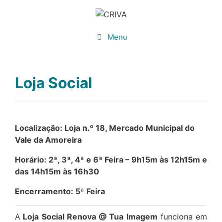
Saltar
para
o
Menu
conteúdo
Loja Social
Localização: Loja n.º 18, Mercado Municipal do
Vale da Amoreira
Horário: 2ª, 3ª, 4ª e 6ª Feira – 9h15m às 12h15m e
das 14h15m às 16h30
Encerramento: 5ª Feira
A
Loja Social Renova @ Tua Imagem
funciona em